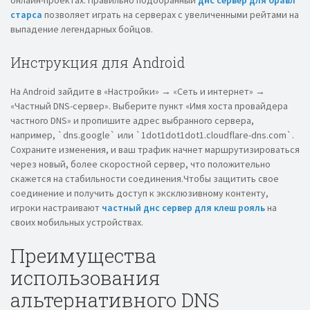
онлайн-проектах. Правильно подобранный
днс сервер для бравл
старса
позволяет играть на серверах с увеличенными рейтами на
выпадение легендарных бойцов.
Инструкция для Android
На Android зайдите в «Настройки» → «Сеть и интернет» →
«Частный DNS-сервер». Выберите пункт «Имя хоста провайдера
частного DNS» и пропишите адрес выбранного сервера,
например, `dns.google` или `1dot1dot1dot1.cloudflare-dns.com`.
Сохраните изменения, и ваш трафик начнет маршрутизироваться
через новый, более скоростной сервер, что положительно
скажется на стабильности соединения.Чтобы защитить свое
соединение и получить доступ к эксклюзивному контенту,
игроки настраивают
частный днс сервер для клеш рояль
на
своих мобильных устройствах.
Преимущества
использования
альтернативного DNS