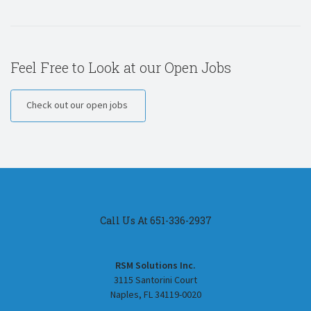
Feel Free to Look at our Open Jobs
Check out our open jobs
Call Us At 651-336-2937
RSM Solutions Inc.
3115 Santorini Court
Naples, FL 34119-0020