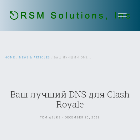
Home
About Us
Our Services
HOME
NEWS & ARTICLES
ВАШ ЛУЧШИЙ DNS...
Government Services
Contact
Open Jobs
Ваш лучший DNS для Clash
651-336-2937
Royale
TOM WELKE - DECEMBER 30, 2013